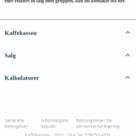
eller relatert til salg med gruppen, kan du kontakte oss her.
Kaffekassen
Salg
Kalkulatorer
Generelle
Informasjons
Retningslinjer for
betingelser
kapsler
personvernerklæring
Kaffekassen - 2023 - Org. Nr. 559250-4731