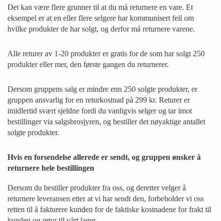
Det kan være flere grunner til at du må returnere en vare. Et
eksempel er at en eller flere selgere har kommunisert feil om
hvilke produkter de har solgt, og derfor må returnere varene.
Alle returer av 1-20 produkter er gratis for de som har solgt 250
produkter eller mer, den første gangen du returnerer.
Dersom gruppens salg er mindre enn 250 solgte produkter, er
gruppen ansvarlig for en returkostnad på 299 kr. Returer er
imidlertid svært sjeldne fordi du vanligvis selger og tar imot
bestillinger via salgsbrosjyren, og bestiller det nøyaktige antallet
solgte produkter.
Hvis en forsendelse allerede er sendt, og gruppen ønsker å
returnere hele bestillingen
Dersom du bestiller produkter fra oss, og deretter velger å
returnere leveransen etter at vi har sendt den, forbeholder vi oss
retten til å fakturere kunden for de faktiske kostnadene for frakt til
kunden og retur til vårt lager.