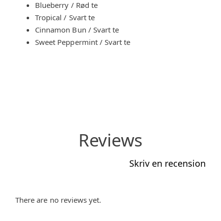
Blueberry / Rød te
Tropical / Svart te
Cinnamon Bun / Svart te
Sweet Peppermint / Svart te
Reviews
Skriv en recension
Fornavn
*
Din anmeldelse har blitt sendt.
There are no reviews yet.
Etter at moderatoren har
Alder
*